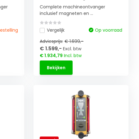
nger
Complete machineontvanger
inclusief magneten en ...
bestelling
Vergelijk
Op voorraad
Adviesprijs:
€ 1.699,-
€ 1.599,-
Excl. btw
€ 1.934,79
Incl. btw
Bekijken