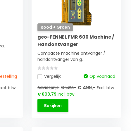
Rood + Groen
geo-FENNEL FMR 600 Machine /
Handontvanger
ra,
Compacte machine ontvanger /
handontvanger van g...
bestelling
Vergelijk
Op voorraad
€ 499,-
Adviesprijs:
€ 529,-
Excl. btw
Excl. btw
€ 603,79
Incl. btw
Bekijken