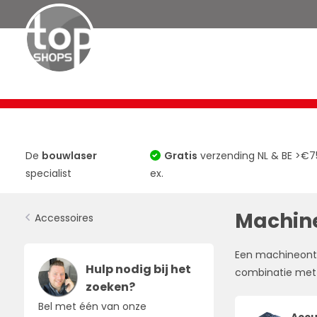
Bouwlasers
Roterende Lasers
TOP 10
Horizontaa
De
bouwlaser
Gratis
verzending NL & BE >€7
specialist
ex.
Machin
Accessoires
Een machineontv
Hulp nodig bij het
combinatie met 
zoeken?
Bel met één van onze