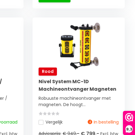
Rood
/
Nivel System MC-1D
Machineontvanger Magneten
r /
Robuuste machineontvanger met
magneten. De hoogt...
voorraad
Vergelijk
In bestelling
9,3
€ 799,-
Adviesprijs:
€ 949,-
Excl. btw
Excl. btw