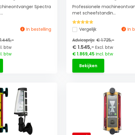
chineontvanger Spectra
Professionele machineontva
..
met scheefstandin...
In bestelling
Vergelijk
In 
1.445,-
Adviesprijs:
€ 1.725,-
€ 1.545,-
l. btw
Excl. btw
l. btw
€ 1.869,45
Incl. btw
Bekijken