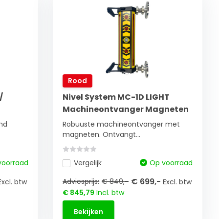
Rood
/
Nivel System MC-1D LIGHT
Machineontvanger Magneten
nd
Robuuste machineontvanger met
magneten. Ontvangt...
voorraad
Vergelijk
Op voorraad
€ 699,-
Adviesprijs:
€ 849,-
Excl. btw
Excl. btw
€ 845,79
Incl. btw
Bekijken