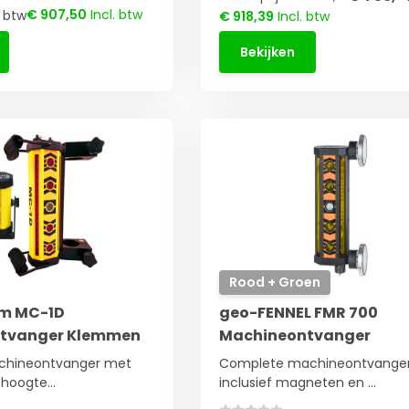
€ 907,50
Incl. btw
. btw
€ 918,39
Incl. btw
Bekijken
Rood + Groen
em MC-1D
geo-FENNEL FMR 700
tvanger Klemmen
Machineontvanger
chineontvanger met
Complete machineontvange
hoogte...
inclusief magneten en ...