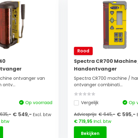
Rood
40
Spectra CR700 Machine 
tvanger
Handontvanger
hine ontvanger van
Spectra CR700 machine / ha
 ontv...
ontvanger combinati...
Op voorraad
Vergelijk
Op 
€ 549,-
€ 595,-
635,-
Adviesprijs:
€ 645,-
Excl. btw
. btw
€ 719,95
Incl. btw
Bekijken