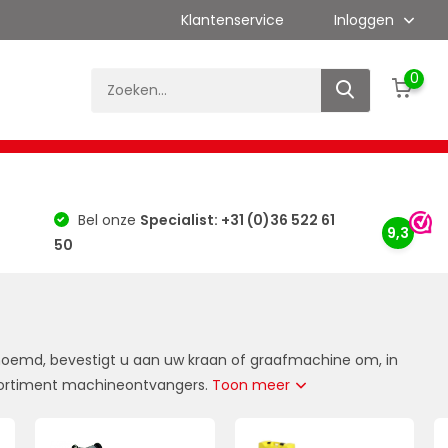
Klantenservice
Inloggen
0
es
Kalibratie
Merken
Bouwlaser Info
Bel onze
Specialist: +31 (0)36 522 61
9,3
50
oemd, bevestigt u aan uw kraan of graafmachine om, in
sortiment machineontvangers.
Toon meer