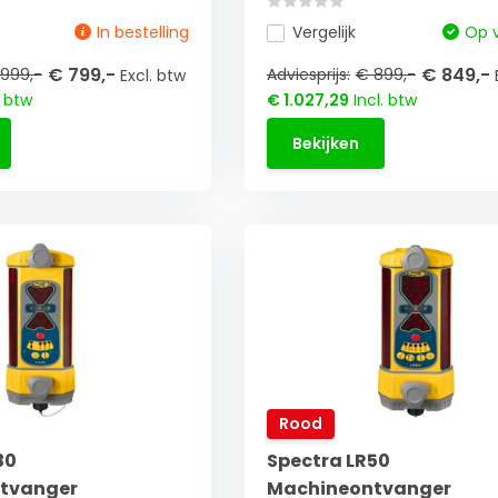
In bestelling
Vergelijk
Op 
€ 799,-
€ 849,-
999,-
Adviesprijs:
€ 899,-
Excl. btw
. btw
€ 1.027,29
Incl. btw
Bekijken
Rood
30
Spectra LR50
tvanger
Machineontvanger