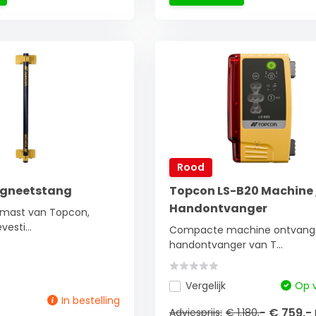
Rood
gneetstang
Topcon LS-B20 Machine 
Handontvanger
mast van Topcon,
esti...
Compacte machine ontvange
handontvanger van T...
Vergelijk
Op 
In bestelling
€ 759,-
Adviesprijs:
€ 1.180,-