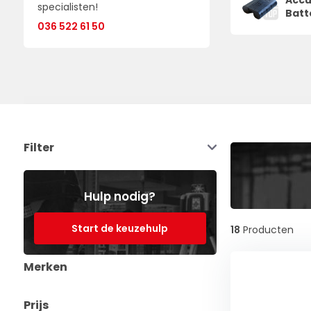
Accu
specialisten!
Batt
036 522 61 50
Filter
Hulp nodig?
Start de keuzehulp
18
Producten
Merken
Prijs