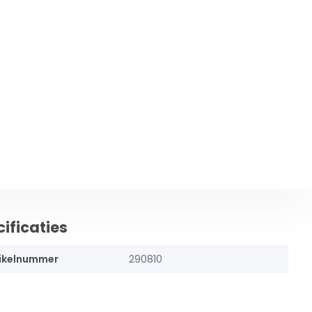
ificaties
ikelnummer
290810