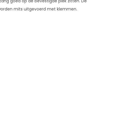
tang goed op de bevestigde plek zitten. De
worden mits uitgevoerd met klemmen.