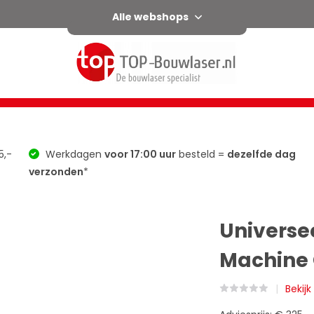
Alle webshops
l
Horizontaal / verticaal
Afschot
Groen
Accessoir
5,-
Werkdagen
voor 17:00 uur
besteld =
dezelfde dag
verzonden
*
Universe
Machine
Bekij