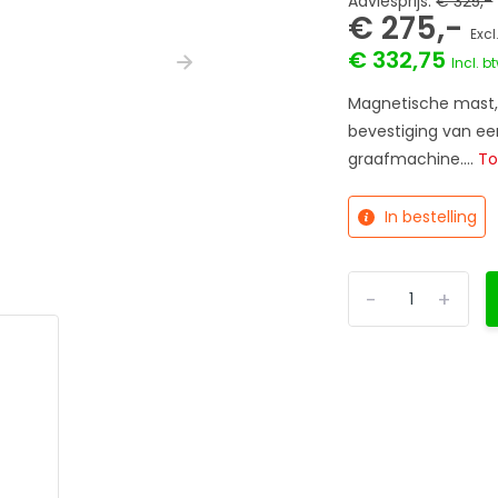
Adviesprijs:
€ 325,-
€ 275,-
Excl
€ 332,75
Incl. b
Magnetische mast,
bevestiging van e
graafmachine....
T
In bestelling
-
+