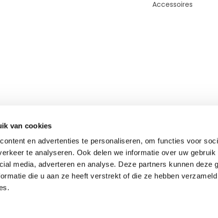
Accessoires
ik van cookies
ontent en advertenties te personaliseren, om functies voor soci
erkeer te analyseren. Ook delen we informatie over uw gebruik 
cial media, adverteren en analyse. Deze partners kunnen deze
© Copyright 2026 - Theme By
DMWS
-
RSS-feed
ormatie die u aan ze heeft verstrekt of die ze hebben verzameld
TOP-Bouwlaser.nl
9,3
- 3000+ beoordelingen
es.