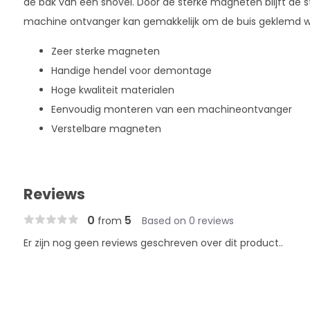
de bak van een shovel. Door de sterke magneten blijft de s
machine ontvanger kan gemakkelijk om de buis geklemd 
Zeer sterke magneten
Handige hendel voor demontage
Hoge kwaliteit materialen
Eenvoudig monteren van een machineontvanger
Verstelbare magneten
Reviews
0
5
from
Based on 0 reviews
Er zijn nog geen reviews geschreven over dit product..