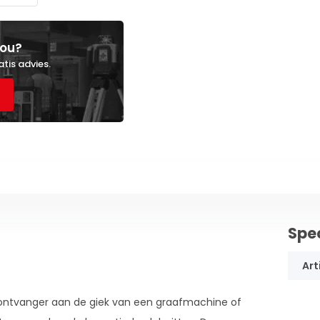
jou?
atis advies.
Spec
Art
ntvanger aan de giek van een graafmachine of