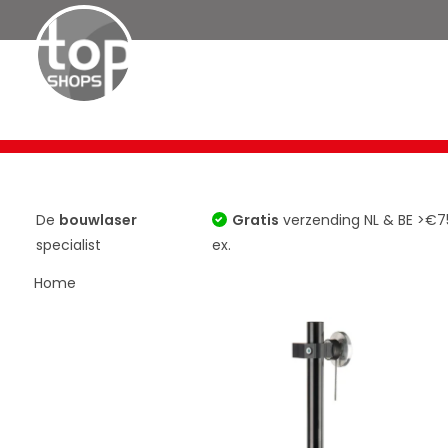
Bouwlasers
Roterende Lasers
TOP 10
Horizontaa
De
bouwlaser
Gratis
verzending NL & BE >€7
specialist
ex.
Home