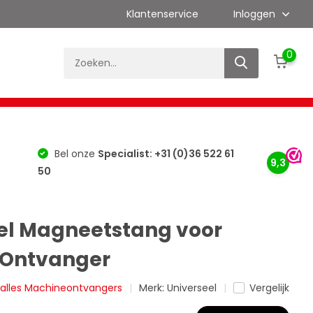
Klantenservice
Inloggen
0
es
Kalibratie
Merken
Bouwlaser Info
Bel onze
Specialist: +31 (0)36 522 61
9,3
50
el Magneetstang voor
 Ontvanger
k alles Machineontvangers
Merk:
Universeel
Vergelijk