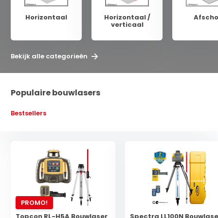
Horizontaal
Horizontaal /
Afsch
verticaal
Bekijk alle categorieën
Populaire bouwlasers
Bestsellers
PROMO!
Topcon RL-H5A Bouwlaser
Spectra LL100N Bouwlase