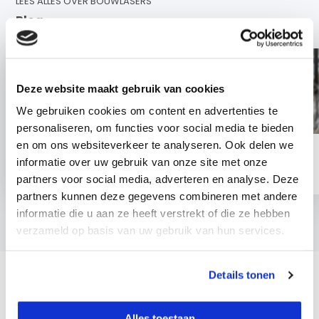
LEES ALLES OVER BOUWLASERS
Blog
Deze website maakt gebruik van cookies
We gebruiken cookies om content en advertenties te
personaliseren, om functies voor social media te bieden
en om ons websiteverkeer te analyseren. Ook delen we
4 Augustus 2026
8 Juni 2026
informatie over uw gebruik van onze site met onze
Hoe test u de
Hoe voorkomt u
partners voor social media, adverteren en analyse. Deze
nauwkeurigheid van uw
afwijkingen met een
bouwlaser?
roterende laser?
partners kunnen deze gegevens combineren met andere
Meer lezen?
informatie die u aan ze heeft verstrekt of die ze hebben
Bekijk alle posts
verzameld op basis van uw gebruik van hun services.
Bouwlaser
Details tonen
Bent u op zoek naar een bouwlaser? Bij TOP-Bouwlaser vindt
u een uitgebreid assortiment voor een scherpe prijs. We
Alles toestaan