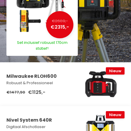
€2689,-
€2315,-
Set inclusief robuust 170cm
statief!
Nieuw
Milwaukee RLOH600
Robuust & Professioneel
€1125,-
€1477,90
Nieuw
Nivel System 640R
Digitaal Afschotlaser