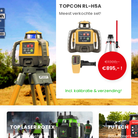
TOPCON RL-H5A
Meest verkochte set!
€1308,-
€895,- !
Incl. kalibratie & verzending!
TOP LASER ROTEX
FUTECH
Meest verkocht!
Bouwlasers