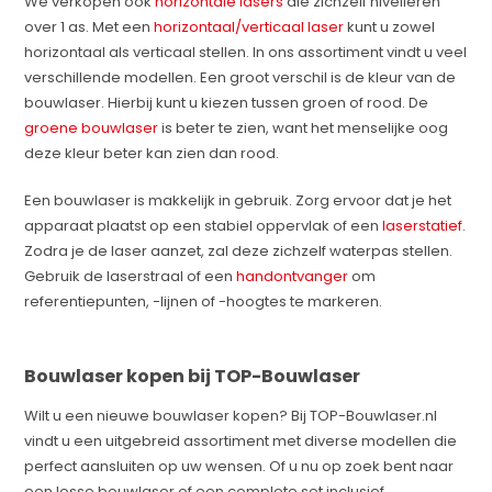
We verkopen ook
horizontale lasers
die zichzelf nivelleren
over 1 as. Met een
horizontaal/verticaal laser
kunt u zowel
horizontaal als verticaal stellen. In ons assortiment vindt u veel
verschillende modellen. Een groot verschil is de kleur van de
bouwlaser. Hierbij kunt u kiezen tussen groen of rood. De
groene bouwlaser
is beter te zien, want het menselijke oog
deze kleur beter kan zien dan rood.
Een bouwlaser is makkelijk in gebruik. Zorg ervoor dat je het
apparaat plaatst op een stabiel oppervlak of een
laserstatief
.
Zodra je de laser aanzet, zal deze zichzelf waterpas stellen.
Gebruik de laserstraal of een
handontvanger
om
referentiepunten, -lijnen of -hoogtes te markeren.
Bouwlaser kopen bij TOP-Bouwlaser
Wilt u een nieuwe bouwlaser kopen? Bij TOP-Bouwlaser.nl
vindt u een uitgebreid assortiment met diverse modellen die
perfect aansluiten op uw wensen. Of u nu op zoek bent naar
een losse bouwlaser of een complete set inclusief