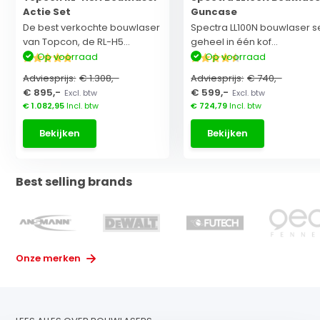
Actie Set
Guncase
De best verkochte bouwlaser
Spectra LL100N bouwlaser s
van Topcon, de RL-H5...
geheel in één kof...
Op voorraad
Op voorraad
Adviesprijs:
€ 1.308,-
Adviesprijs:
€ 740,-
€ 895,-
€ 599,-
Excl. btw
Excl. btw
€ 1.082,95
Incl. btw
€ 724,79
Incl. btw
Bekijken
Bekijken
Best selling brands
Onze merken