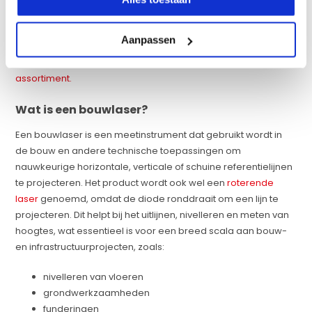
hebben ons assortiment met zorg samengesteld door ons
aanbod zelf te testen. Wij bieden producten tegen scherpe
Aanpassen
prijzen en beschikken over een uitgebreide voorraad
waardoor we snel kunnen leveren.
Bekijk hier ons gehele
assortiment.
Wat is een bouwlaser?
Een bouwlaser is een meetinstrument dat gebruikt wordt in
de bouw en andere technische toepassingen om
nauwkeurige horizontale, verticale of schuine referentielijnen
te projecteren. Het product wordt ook wel een
roterende
laser
genoemd, omdat de diode ronddraait om een lijn te
projecteren. Dit helpt bij het uitlijnen, nivelleren en meten van
hoogtes, wat essentieel is voor een breed scala aan bouw-
en infrastructuurprojecten, zoals:
nivelleren van vloeren
grondwerkzaamheden
funderingen