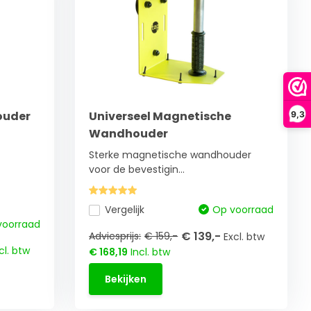
ouder
Universeel Magnetische
9,3
Wandhouder
Sterke magnetische wandhouder
voor de bevestigin...
Vergelijk
Op voorraad
voorraad
€ 139,-
Adviesprijs:
€ 159,-
Excl. btw
cl. btw
€ 168,19
Incl. btw
Bekijken