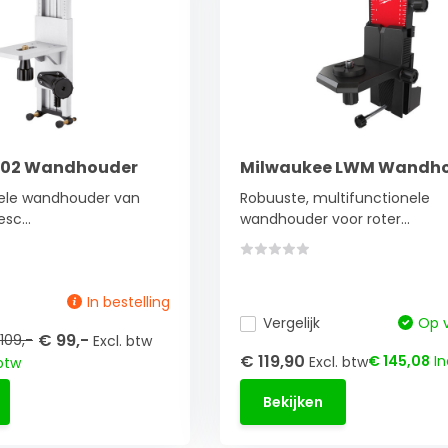
302 Wandhouder
Milwaukee LWM Wandh
nele wandhouder van
Robuuste, multifunctionele
sc...
wandhouder voor roter...
In bestelling
Vergelijk
Op 
€ 99,-
109,-
Excl. btw
€ 119,90
€ 145,08
In
Excl. btw
 btw
Bekijken