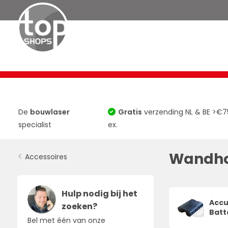
Bouwlasers
Roterende Lasers
TOP 10
Horizontaa
De
bouwlaser
Gratis
verzending NL & BE >€7
specialist
ex.
Wandho
Accessoires
Hulp nodig bij het
Accu
zoeken?
Batt
Bel met één van onze