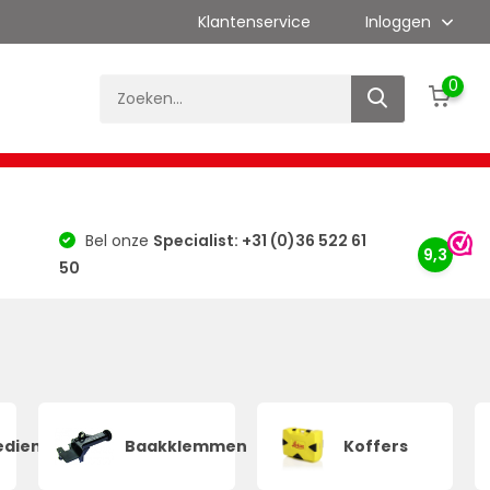
Klantenservice
Inloggen
0
es
Kalibratie
Merken
Bouwlaser Info
Bel onze
Specialist: +31 (0)36 522 61
9,3
50
edieningen
Baakklemmen
Koffers