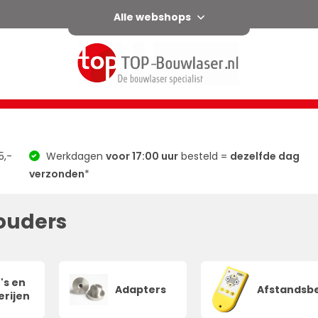
Alle webshops
l
Horizontaal / verticaal
Afschot
Groen
Accessoir
5,-
Werkdagen
voor 17:00 uur
besteld =
dezelfde dag
verzonden
*
uders
's en
Adapters
Afstandsb
erijen