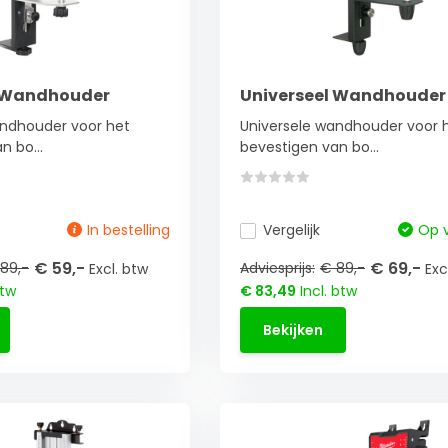
l Wandhouder
Universeel Wandhouder 
andhouder voor het
Universele wandhouder voor 
n bo...
bevestigen van bo...
In bestelling
Vergelijk
Op 
€ 59,-
€ 69,-
89,-
Adviesprijs:
€ 89,-
Excl. btw
Exc
btw
€ 83,49
Incl. btw
Bekijken