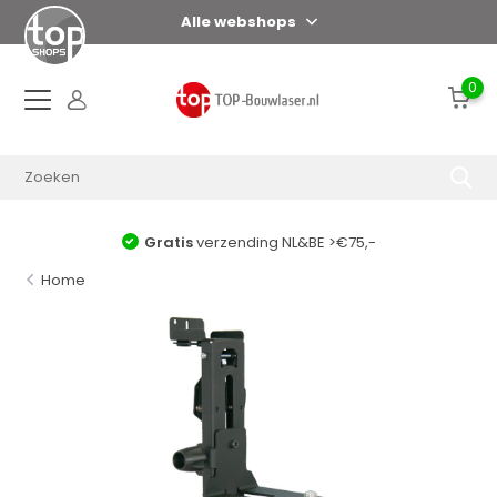
Alle webshops
0
Gratis
verzending NL&BE >€75,-
Home