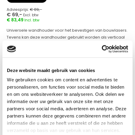
Adviesprijs:
€ 89,-
€ 69,-
Excl. btw
€ 83,49
Incl. btw
Universele wandhouder voor het bevestigen van bouwlasers.
Tevens kan deze wandhouder gebruikt worden als verticaal
adapter voor bouwlasers....
Op voorraad
Deze website maakt gebruik van cookies
werkdagen voor 17:00 uur besteld = Zelfde dag
verzonden
We gebruiken cookies om content en advertenties te
personaliseren, om functies voor social media te bieden
Vergelijk
en om ons websiteverkeer te analyseren. Ook delen we
informatie over uw gebruik van onze site met onze
partners voor social media, adverteren en analyse. Deze
Productomschrijving
partners kunnen deze gegevens combineren met andere
informatie die u aan ze heeft verstrekt of die ze hebben
verzameld op basis van uw gebruik van hun services.
Specificaties