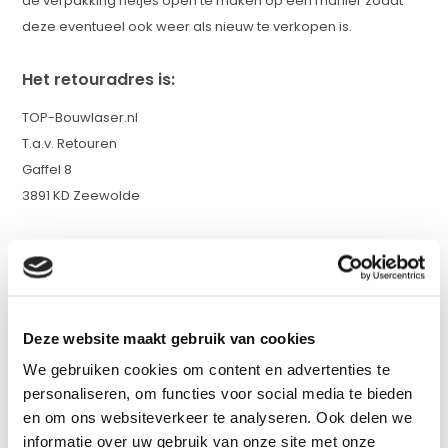
de verpakking netjes open te maken op een manier zodat
deze eventueel ook weer als nieuw te verkopen is.
Het retouradres is:
TOP-Bouwlaser.nl
T.a.v. Retouren
Gaffel 8
3891 KD Zeewolde
Hoe lang heb ik de tijd om mijn bestelling te
retourneren?
Nadat u telefonisch of via de mail een melding heeft gemaakt
Deze website maakt gebruik van cookies
van de retournering, heeft u nog 5 werkdagen om de
bestelling te retourneren. Uiteraard raden wij aan om de
We gebruiken cookies om content en advertenties te
personaliseren, om functies voor social media te bieden
bestelling zo snel mogelijk retour te sturen om het proces te
en om ons websiteverkeer te analyseren. Ook delen we
versnellen.
informatie over uw gebruik van onze site met onze