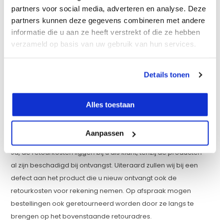
partners voor social media, adverteren en analyse. Deze
Wanneer krijg ik mijn geld terug?
partners kunnen deze gegevens combineren met andere
Zodra wij het retour gestuurde product hebben ontvangen en
informatie die u aan ze heeft verstrekt of die ze hebben
goedgekeurd dan zullen wij het bedrag zo spoedig mogelijk
verzameld op basis van uw gebruik van hun services.
retourneren, uiterlijk binnen 14 dagen na ontvangst van de
aanmelding. U krijgt dan het gehele aankoopbedrag terug,
Details tonen
inclusief verzendkosten die u heeft betaald van ons naar u.
De kosten voor het retour sturen komen voor uw eigen
Alles toestaan
rekening.
Moet ik betalen voor de retourkosten?
Aanpassen
Ja, de retourkosten liggen bij u als klant, tenzij de producten
al zijn beschadigd bij ontvangst. Uiteraard zullen wij bij een
defect aan het product die u nieuw ontvangt ook de
retourkosten voor rekening nemen. Op afspraak mogen
bestellingen ook geretourneerd worden door ze langs te
brengen op het bovenstaande retouradres.