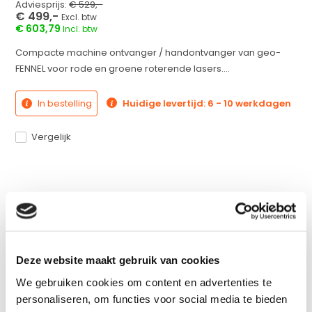
Adviesprijs:
€ 529,-
€ 499,-
Excl. btw
€ 603,79
Incl. btw
Compacte machine ontvanger / handontvanger van geo-
FENNEL voor rode en groene roterende lasers....
In bestelling
Huidige levertijd: 6 - 10 werkdagen
Vergelijk
Productomschrijving
Specificaties
Deze website maakt gebruik van cookies
We gebruiken cookies om content en advertenties te
Reviews
personaliseren, om functies voor social media te bieden