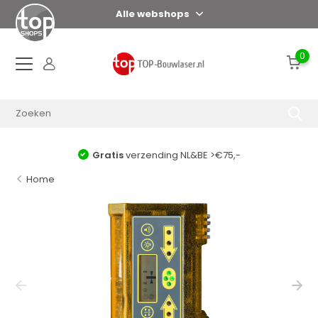
Alle webshops
0
Gratis
verzending NL&BE >€75,-
Home