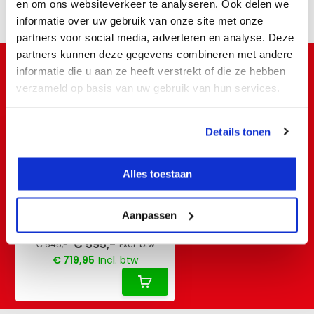
en om ons websiteverkeer te analyseren. Ook delen we
Delen
informatie over uw gebruik van onze site met onze
partners voor social media, adverteren en analyse. Deze
partners kunnen deze gegevens combineren met andere
KIJK OOK HIER EENS NAAR
informatie die u aan ze heeft verstrekt of die ze hebben
Vergelijkbare producten:
verzameld op basis van uw gebruik van hun services.
Details tonen
Alles toestaan
Spectra CR700 Machine /
Aanpassen
Handontvanger
€ 595,-
€ 645,-
Excl. btw
€ 719,95
Incl. btw