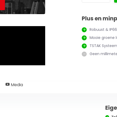
Plus en min
Robuust & IP6
Mooie groene la
TSTAK Systeem
Geen millimet
Media
Eig