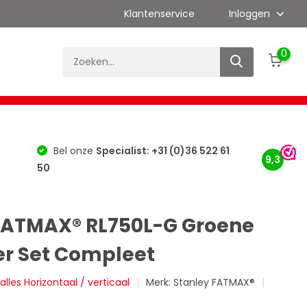
Klantenservice
Inloggen
0
es
Kalibratie
Merken
Bouwlaser Info
Bel onze
Specialist: +31 (0)36 522 61
9,3
50
FATMAX® RL750L-G Groene
r Set Compleet
 alles Horizontaal / verticaal
Merk:
Stanley FATMAX®