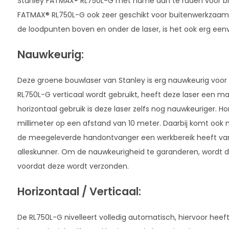
Stanley FATMAX® RL750L-G met name aan te raden voor bi
FATMAX® RL750L-G ook zeer geschikt voor buitenwerkzaa
de loodpunten boven en onder de laser, is het ook erg een
Nauwkeurig:
Deze groene bouwlaser van Stanley is erg nauwkeurig voor 
RL750L-G verticaal wordt gebruikt, heeft deze laser een max
horizontaal gebruik is deze laser zelfs nog nauwkeuriger. Ho
millimeter op een afstand van 10 meter. Daarbij komt oo
de meegeleverde handontvanger een werkbereik heeft van
alleskunner. Om de nauwkeurigheid te garanderen, wordt 
voordat deze wordt verzonden.
Horizontaal / Verticaal:
De RL750L-G nivelleert volledig automatisch, hiervoor hee