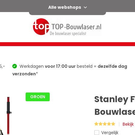
Alle webshops
l
Horizontaal / verticaal
Afschot
Groen
Accessoir
5,-
Werkdagen
voor 17:00 uur
besteld =
dezelfde dag
verzonden
*
Stanley 
GROEN
Bouwlase
Bekijk
Vergelijk