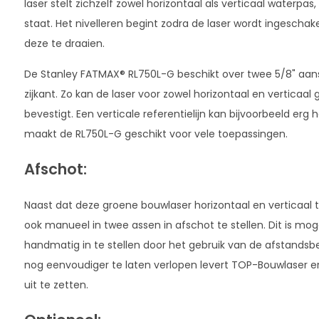
laser stelt zichzelf zowel horizontaal als verticaal waterpas
staat. Het nivelleren begint zodra de laser wordt ingeschakel
deze te draaien.
De Stanley FATMAX® RL750L-G beschikt over twee 5/8" aan
zijkant. Zo kan de laser voor zowel horizontaal en verticaa
bevestigt. Een verticale referentielijn kan bijvoorbeeld erg
maakt de RL750L-G geschikt voor vele toepassingen.
Afschot:
Naast dat deze groene bouwlaser horizontaal en verticaal t
ook manueel in twee assen in afschot te stellen. Dit is mogel
handmatig in te stellen door het gebruik van de afstands
nog eenvoudiger te laten verlopen levert TOP-Bouwlaser e
uit te zetten.