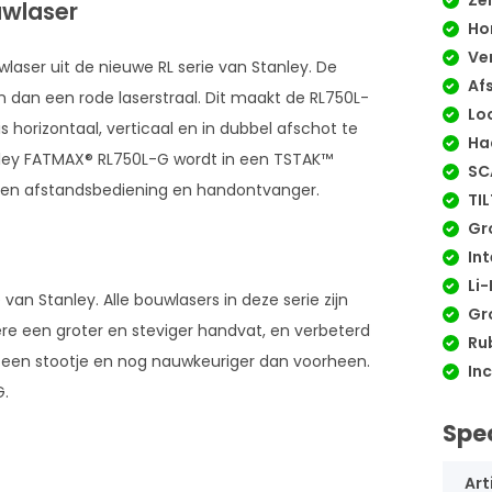
Zel
wlaser
Hor
Ver
aser uit de nieuwe RL serie van Stanley. De
Af
en dan een rode laserstraal. Dit maakt de RL750L-
Loo
 horizontaal, verticaal en in dubbel afschot te
Ha
anley FATMAX® RL750L-G wordt in een TSTAK™
SC
r een afstandsbediening en handontvanger.
TIL
Gr
Int
Li-
an Stanley. Alle bouwlasers in deze serie zijn
Gro
ere een groter en steviger handvat, en verbeterd
Rub
n een stootje en nog nauwkeuriger dan voorheen.
Inc
G.
Spec
Art