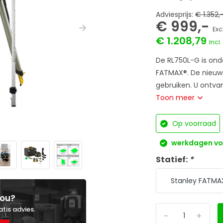
Adviesprijs:
€ 1.352,
€ 999,-
Exc
€ 1.208,79
Incl
De RL750L-G is ond
FATMAX®. De nieuwe 
gebruiken. U ontvan
Toon meer
Op voorraad
werkdagen voo
Statief:
*
jou?
atis advies.
-
+