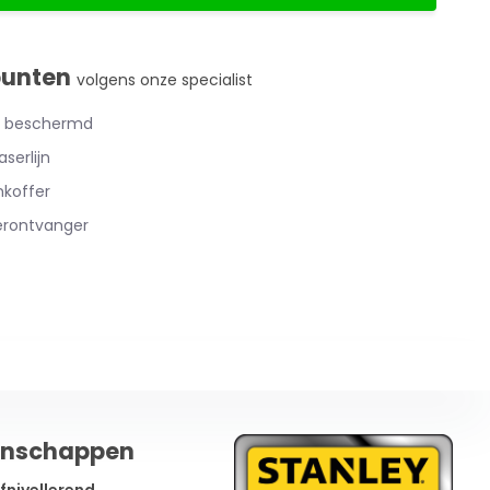
punten
volgens onze specialist
6 beschermd
serlijn
koffer
erontvanger
enschappen