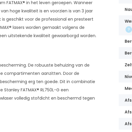
aam FATMAX® in het leven geroepen. Wanneer
Na
n hoge kwaliteit is en voorzien is van 3 jaar
is geschikt voor de professional en presteert
Wer
TMAX® lasers worden gemaakt volgens de
een uitstekende kwaliteit gewaarborgd worden.
Ber
Ber
Zel
 bescherming. De robuuste behuizing van de
sse compartimenten aanzitten. Door de
Niv
e bescherming erg ten goede. Dit in combinatie
Me
 de Stanley FATMAX® RL750L-G een
laser volledig stofdicht en beschermd tegen
Af
Af
Afs