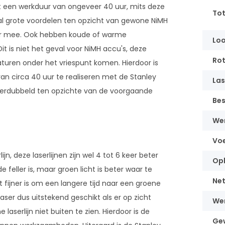
t een werkduur van ongeveer 40 uur, mits deze
Tot
al grote voordelen ten opzicht van gewone NiMH
nger mee. Ook hebben koude of warme
Loo
t is niet het geval voor NiMH accu's, deze
Rot
turen onder het vriespunt komen. Hierdoor is
n circa 40 uur te realiseren met de Stanley
La
 verdubbeld ten opzichte van de voorgaande
Be
We
Vo
, deze laserlijnen zijn wel 4 tot 6 keer beter
Op
e feller is, maar groen licht is beter waar te
Net
 fijner is om een langere tijd naar een groene
laser dus uitstekend geschikt als er op zicht
We
aserlijn niet buiten te zien. Hierdoor is de
Ge