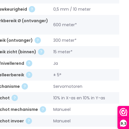
uwkeurigheid
0,5 mm / 10 meter
kbereik Ø (ontvanger)
600 meter*
eik (ontvanger)
300 meter*
eik zicht (binnen)
15 meter*
fnivellerend
Ja
elleerbereik
± 5°
chanisme
Servomotoren
schot
10% in X-as en 10% in Y-as
schot mechanisme
Manueel
chot invoer
Manueel
9,3