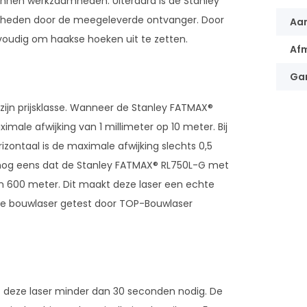
nnen werkzaamheden. Uiteraard is de Stanley
mheden door de meegeleverde ontvanger. Door
Aan
voudig om haakse hoeken uit te zetten.
Af
Ga
zijn prijsklasse. Wanneer de Stanley FATMAX®
imale afwijking van 1 millimeter op 10 meter. Bij
rizontaal is de maximale afwijking slechts 0,5
k nog eens dat de Stanley FATMAX® RL750L-G met
 600 meter. Dit maakt deze laser een echte
de bouwlaser getest door TOP-Bouwlaser
ft deze laser minder dan 30 seconden nodig. De