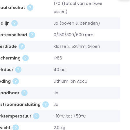
17% (totaal van de twee
aal afschot
assen)
dlijn
Ja (boven & beneden)
atiesnelheid
0/150/300/600 rpm
serdiode
Klasse 2, 525nm, Groen
scherming
IP66
rkduur
40 uur
eding
Lithium Ion Accu
laadbaar
Ja
stroomaansluiting
Ja
rktemperatuur
-10°C tot +50°C
wicht
2,0 kg