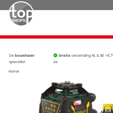
Bouwlasers
Roterende Lasers
TOP 10
Horizontaa
De
bouwlaser
Gratis
verzending NL & BE >€7
specialist
ex.
Home