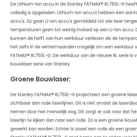
De Lithium-Ion accu in de Stanley FATMAX® RL750L-G heef
volledig is opgeladen. Lithium-Ion accu's hebben een aant
accu's. Zo gaan Li-Ion accu's gemiddeld tot vier keer la
temperaturen geen tot weinig invloed op een Li-Ion accu. Di
kunnen de helft van hun werkduur verliezen als de tempera
het zelfs in de wintermaanden mogelijk om een werkduur va
FATMAX® RL750L-G. De werkduur van de nieuwe RL serie is
bouwlaser serie van Stanley.
Groene Bouwlaser:
De Stanley FATMAX® RL750L-G projecteert een groene laserlijn
zichtbaar dan rode laserlijnen. Dit is niet omdat de laserdiod
nemen door het menselijk oog. Dit zorgt er ook voor dat het
laserlijn te kijken dan naar een rode. Zo is een groene bouw
gewerkt kan worden. Echter is zowel een rode als een groene l