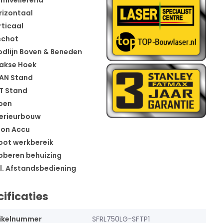
fnivellerend
izontaal
ticaal
schot
dlijn Boven & Beneden
akse Hoek
AN Stand
T Stand
oen
erieurbouw
Ion Accu
ot werkbereik
beren behuizing
l. Afstandsbediening
ificaties
ikelnummer
SFRL750LG-SFTP1