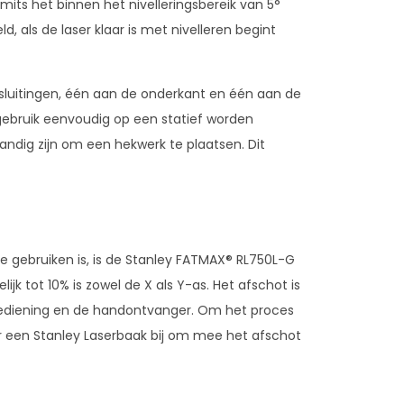
, mits het binnen het nivelleringsbereik van 5°
d, als de laser klaar is met nivelleren begint
sluitingen, één aan de onderkant en één aan de
l gebruik eenvoudig op een statief worden
 handig zijn om een hekwerk te plaatsen. Dit
e gebruiken is, is de Stanley FATMAX® RL750L-G
ijk tot 10% is zowel de X als Y-as. Het afschot is
bediening en de handontvanger. Om het proces
r een Stanley Laserbaak bij om mee het afschot