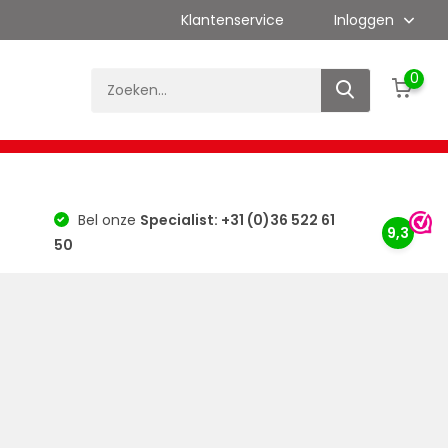
Klantenservice
Inloggen
0
es
Kalibratie
Merken
Bouwlaser Info
Bel onze
Specialist: +31 (0)36 522 61
9,3
50