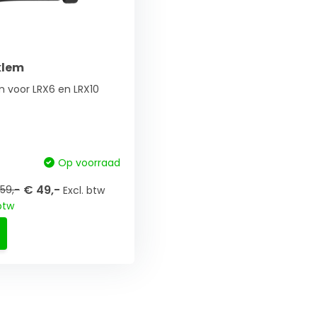
klem
 voor LRX6 en LRX10
Op voorraad
€ 49,-
59,-
Excl. btw
btw