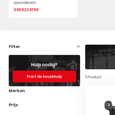
specialisten!
036 522 61 50
Filter
Hulp nodig?
Start de keuzehulp
1
Product
Merken
Prijs