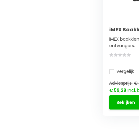
iMEX Baak
iMEX baakklem
ontvangers.
Vergelijk
Adviesprijs:
€ 
€ 59,29
Incl. 
Bekijken