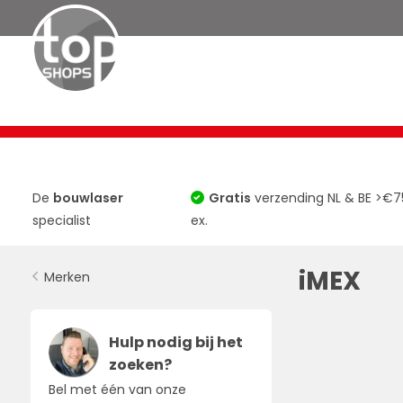
Bouwlasers
Roterende Lasers
TOP 10
Horizontaa
De
bouwlaser
Gratis
verzending NL & BE >€7
specialist
ex.
iMEX
Merken
Hulp nodig bij het
zoeken?
Bel met één van onze