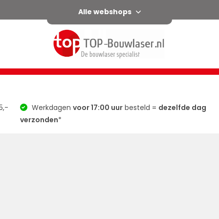
Alle webshops
l
Horizontaal / verticaal
Afschot
Groen
Accessoir
5,-
Werkdagen
voor 17:00 uur
besteld =
dezelfde dag
verzonden
*