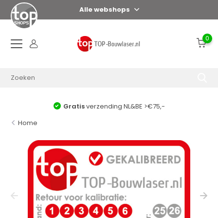
Alle webshops
0
Gratis
verzending NL&BE >€75,-
Home