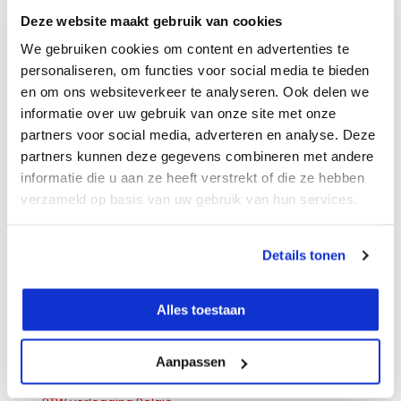
mail. Deze wordt verzonden naar het ingevulde emailadres.
Deze website maakt gebruik van cookies
Na ontvangst van de betaling zal de bestelling dan ook direct
We gebruiken cookies om content en advertenties te
verwerkt worden.
personaliseren, om functies voor social media te bieden
en om ons websiteverkeer te analyseren. Ook delen we
informatie over uw gebruik van onze site met onze
Klantenservice
partners voor social media, adverteren en analyse. Deze
partners kunnen deze gegevens combineren met andere
Contactgegevens
informatie die u aan ze heeft verstrekt of die ze hebben
Over ons
verzameld op basis van uw gebruik van hun services.
Verzenden
Retourneren
Details tonen
Garantie
Alles toestaan
Garantie aanvraag
Service & Kalibratie
Aanpassen
Service & Reparatie