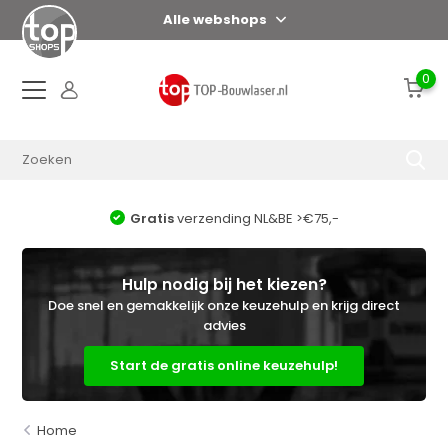
Alle webshops
0
E >€75,-
Voor 17:00 uur = zelfde dag ver
Hulp nodig bij het kiezen?
Doe snel en gemakkelijk onze keuzehulp en krijg direct
advies
Start de gratis online keuzehulp!
Home