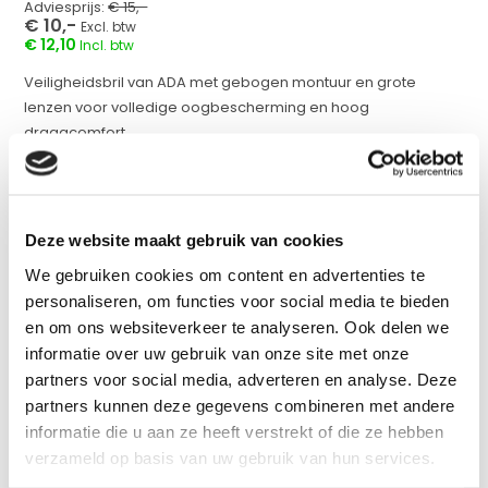
Adviesprijs:
€ 15,-
€ 10,-
Excl. btw
€ 12,10
Incl. btw
Veiligheidsbril van ADA met gebogen montuur en grote
lenzen voor volledige oogbescherming en hoog
draagcomfort....
Op voorraad
werkdagen voor 17:00 uur besteld = Zelfde dag
Deze website maakt gebruik van cookies
verzonden
We gebruiken cookies om content en advertenties te
Vergelijk
personaliseren, om functies voor social media te bieden
en om ons websiteverkeer te analyseren. Ook delen we
informatie over uw gebruik van onze site met onze
partners voor social media, adverteren en analyse. Deze
Productomschrijving
partners kunnen deze gegevens combineren met andere
informatie die u aan ze heeft verstrekt of die ze hebben
Specificaties
verzameld op basis van uw gebruik van hun services.