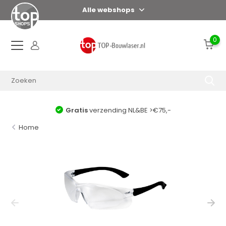
Alle webshops
0
Gratis
verzending NL&BE >€75,-
Home