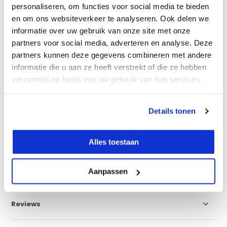
personaliseren, om functies voor social media te bieden
Millimeterontvanger
en om ons websiteverkeer te analyseren. Ook delen we
Lithium Ion Accu
informatie over uw gebruik van onze site met onze
Geen digitaal afschot
partners voor social media, adverteren en analyse. Deze
partners kunnen deze gegevens combineren met andere
Vergelijk
informatie die u aan ze heeft verstrekt of die ze hebben
verzameld op basis van uw gebruik van hun services.
Productomschrijving
Details tonen
Eigenschappen
Alles toestaan
Aanpassen
Specificaties
Reviews