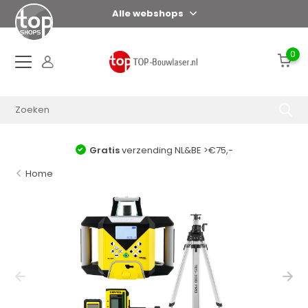
Alle webshops
0
Gratis
verzending NL&BE >€75,-
Home