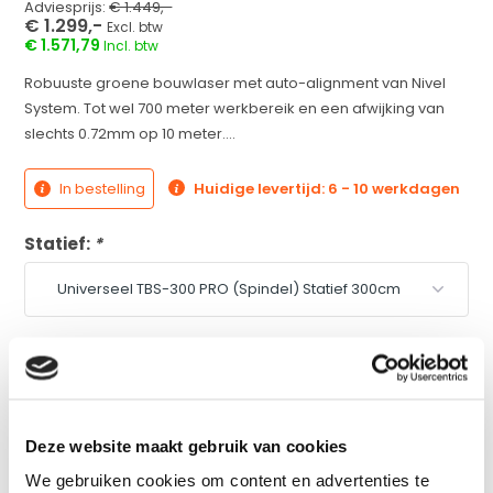
Adviesprijs:
€ 1.449,-
€ 1.299,-
Excl. btw
€ 1.571,79
Incl. btw
Robuuste groene bouwlaser met auto-alignment van Nivel
System. Tot wel 700 meter werkbereik en een afwijking van
slechts 0.72mm op 10 meter....
In bestelling
Huidige levertijd: 6 - 10 werkdagen
Statief:
*
Laserbaak:
*
Plus en minpunten
volgens onze specialist
Deze website maakt gebruik van cookies
We gebruiken cookies om content en advertenties te
Zeer uitgebreid