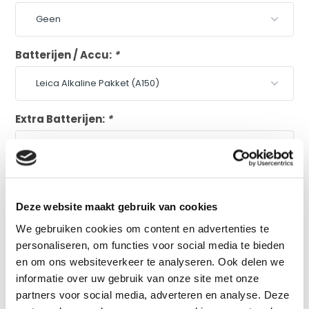
Batterijen / Accu:
*
Extra Batterijen:
*
Plus en minpunten
volgens onze specialist
Vertrouwde Leica kwaliteit
Deze website maakt gebruik van cookies
Uitgebreide functionaliteiten
We gebruiken cookies om content en advertenties te
personaliseren, om functies voor social media te bieden
Lange werkduur (60u)
en om ons websiteverkeer te analyseren. Ook delen we
Li-Ion Accu optioneel
informatie over uw gebruik van onze site met onze
partners voor social media, adverteren en analyse. Deze
Vergelijk