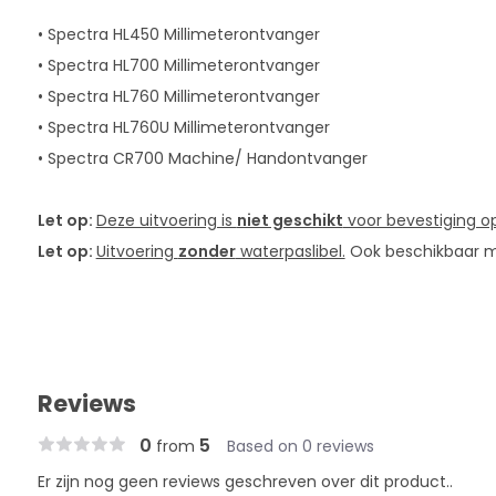
• Spectra HL450 Millimeterontvanger
• Spectra HL700 Millimeterontvanger
• Spectra HL760 Millimeterontvanger
• Spectra HL760U Millimeterontvanger
• Spectra CR700 Machine/ Handontvanger
Let op:
Deze uitvoering is
niet geschikt
voor bevestiging op
Let op:
Uitvoering
zonder
waterpaslibel.
Ook beschikbaar m
Reviews
0
5
from
Based on 0 reviews
Er zijn nog geen reviews geschreven over dit product..