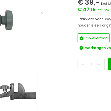
€ 39,-
Excl. 
€ 47,19
Incl. btw
Baakklem voor Spe
houder is een origi
Op voorraad
werkdagen voo
-
+