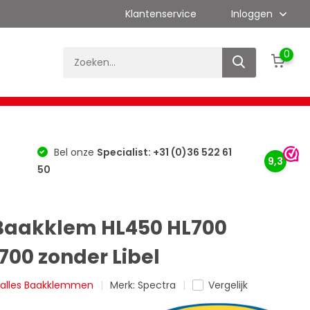
Klantenservice
Inloggen
0
es
Kalibratie
Merken
Bouwlaser Info
Bel onze
Specialist: +31 (0)36 522 61
9,3
50
Baakklem HL450 HL700
700 zonder Libel
k alles Baakklemmen
Merk:
Spectra
Vergelijk