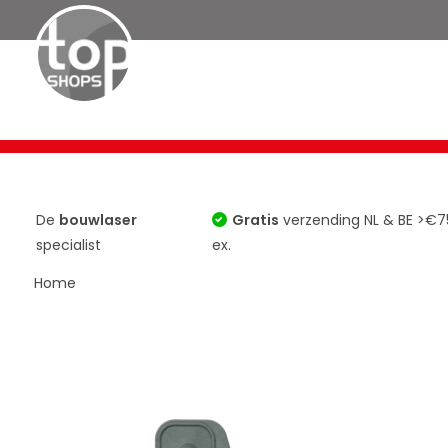
Bouwlasers
Roterende Lasers
TOP 10
Horizontaa
De
bouwlaser
Gratis
verzending NL & BE >€7
specialist
ex.
Home