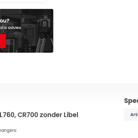
jou?
atis advies.
Spec
L760, CR700 zonder Libel
Art
vangers: