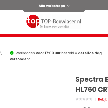
Alle webshops
l
Horizontaal / verticaal
Afschot
Groen
Accessoir
5,-
Werkdagen
voor 17:00 uur
besteld =
dezelfde dag
verzonden
*
Spectra 
HL760 CR
Bekij