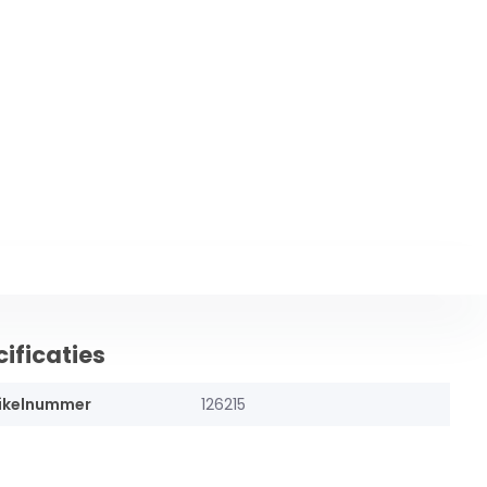
ificaties
ikelnummer
126215