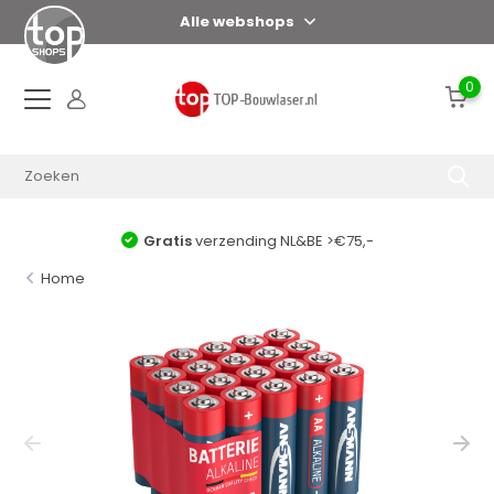
Alle webshops
0
Gratis
verzending NL&BE >€75,-
Home