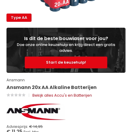
Type AA
Is dit de beste bouwlaser voor jou?
Doe onze online keuzehulp en krijg direct een gratis
advies.
Start de keuzehulp!
Ansmann
Ansmann 20x AA Alkaline Batterijen
Bekijk alles Accu's en Batterijen
Adviesprijs:
€ 14,95
€ 11,25
Excl. btw