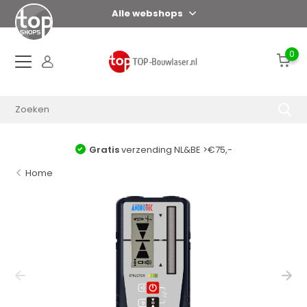
Alle webshops
0
Gratis
verzending NL&BE >€75,-
Home