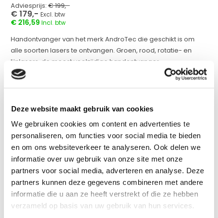
Adviesprijs:
€ 199,-
€ 179,-
Excl. btw
€ 216,59
Incl. btw
Handontvanger van het merk AndroTec die geschikt is om
alle soorten lasers te ontvangen. Groen, rood, rotatie- en
lijnlasers, de meest veelzijdige handontvanger....
Op voorraad
werkdagen voor 17:00 uur besteld = Zelfde dag
Deze website maakt gebruik van cookies
verzonden
We gebruiken cookies om content en advertenties te
Vergelijk
personaliseren, om functies voor social media te bieden
en om ons websiteverkeer te analyseren. Ook delen we
informatie over uw gebruik van onze site met onze
partners voor social media, adverteren en analyse. Deze
Productomschrijving
partners kunnen deze gegevens combineren met andere
informatie die u aan ze heeft verstrekt of die ze hebben
verzameld op basis van uw gebruik van hun services.
Specificaties