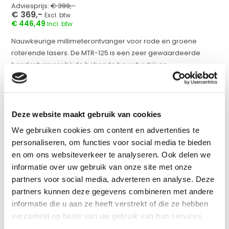
Adviesprijs:
€ 399,-
€ 369,-
Excl. btw
€ 446,49
Incl. btw
Nauwkeurige millimeterontvanger voor rode en groene
roterende lasers. De MTR-125 is een zeer gewaardeerde
handontvanger bij de bekende bouwbedrijven....
Op voorraad
werkdagen voor 17:00 uur besteld = Zelfde dag
Deze website maakt gebruik van cookies
verzonden
We gebruiken cookies om content en advertenties te
Vergelijk
personaliseren, om functies voor social media te bieden
en om ons websiteverkeer te analyseren. Ook delen we
informatie over uw gebruik van onze site met onze
partners voor social media, adverteren en analyse. Deze
Productomschrijving
partners kunnen deze gegevens combineren met andere
informatie die u aan ze heeft verstrekt of die ze hebben
verzameld op basis van uw gebruik van hun services.
Specificaties