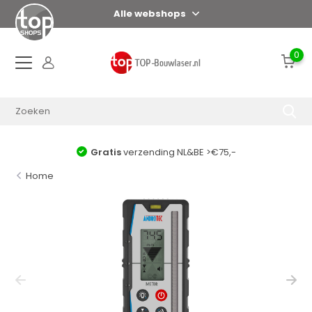
Alle webshops
0
Gratis
verzending NL&BE >€75,-
Home